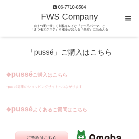
06-7710-8584
FWS Company
自まつ毛に優しく別格キレイな『まつ毛パーマ』と
『まつ毛エクステ』＆運命が変わる『美眉』に出会える
「pussé」ご購入はこちら
pussé
❖
ご購
入はこちら
↑pussé専用のショッピングサイトへつながります
pussé
❖
よくあるご質問はこちら